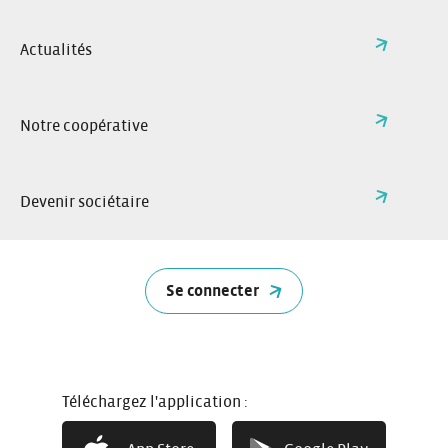
Actualités
Particuliers sans abonnement
À partir de
5€
0€/mois
Notre coopérative
Profitez de nos services en toute
liberté
/heure
Devenir sociétaire
Professionnels
Se connecter
À partir de
3€
Abonnement à partir de 16€/mois
en fonction du nombre de
conducteurs
/heure
Téléchargez l'application :