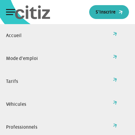
Panneau de gestion des cookies
S'inscrire
Accueil
>
Actualités
Retour à l'accueil
Toutes nos actualités
Mode d’emploi
Tarifs
Véhicules
Professionnels